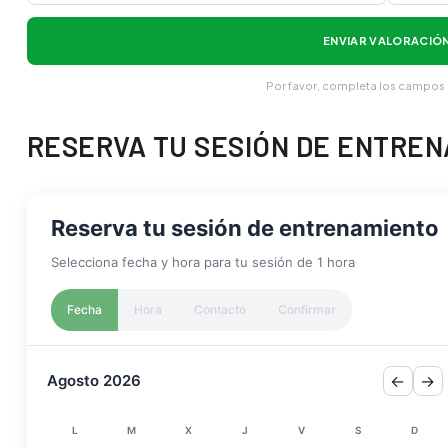
ENVIAR VALORACIÓ
Por favor, completa los campos
RESERVA TU SESIÓN DE ENTRE
Reserva tu sesión de entrenamiento
Selecciona fecha y hora para tu sesión de 1 hora
Fecha
Hora
Contacto
Confirmar
Agosto 2026
←
→
L
M
X
J
V
S
D