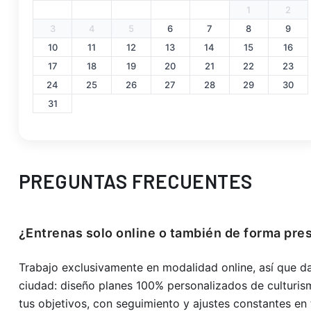
1
2
3
4
5
6
7
8
9
10
11
12
13
14
15
16
17
18
19
20
21
22
23
24
25
26
27
28
29
30
31
PREGUNTAS FRECUENTES
¿Entrenas solo online o también de forma pre
Trabajo exclusivamente en modalidad online, así que da
ciudad: diseño planes 100% personalizados de culturism
tus objetivos, con seguimiento y ajustes constantes en