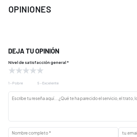
OPINIONES
DEJA TU OPINIÓN
Nivel de satisfacción general *
★
★
★
★
★
1 - Pobre
5 - Excelente