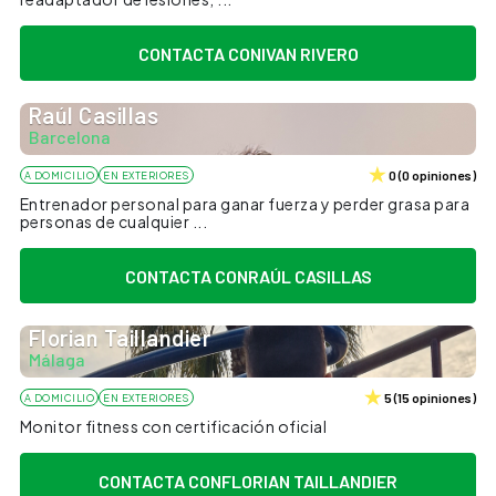
CONTACTA CON
IVAN RIVERO
Raúl Casillas
Barcelona
0
(
0
opiniones
)
A DOMICILIO
EN EXTERIORES
Entrenador personal para ganar fuerza y perder grasa para
personas de cualquier ...
CONTACTA CON
RAÚL CASILLAS
Florian Taillandier
Málaga
5
(
15
opiniones
)
A DOMICILIO
EN EXTERIORES
Monitor fitness con certificación oficial
CONTACTA CON
FLORIAN TAILLANDIER