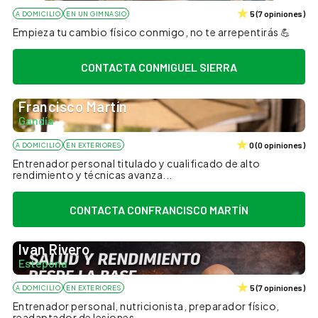
5
(
7
opiniones
)
A DOMICILIO
EN UN GIMNASIO
Empieza tu cambio físico conmigo, no te arrepentirás 💪
CONTACTA CON
MIGUEL SIERRA
Francisco Martín
Gandía
0
(
0
opiniones
)
A DOMICILIO
EN EXTERIORES
Entrenador personal titulado y cualificado de alto
rendimiento y técnicas avanza...
CONTACTA CON
FRANCISCO MARTÍN
Ivan Rivero
Estepona
5
(
7
opiniones
)
A DOMICILIO
EN EXTERIORES
Entrenador personal, nutricionista, preparador físico,
readaptador de lesiones, ...