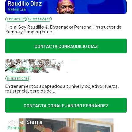
Raudilio Diaz
Valencia
A DOMICILIO
EN EXTERIORES
¡Hola! Soy Raudilio 💪 Entrenador Personal, Instructor de
Zumba y Jumping Fitne...
CONTACTA CON
RAUDILIO DIAZ
Alejandro Fernández
Roquetas de Mar
EN EXTERIORES
Entrenamientos adaptados a tu nivel y objetivo: fuerza,
resistencia, pérdida de ...
CONTACTA CON
ALEJANDRO FERNÁNDEZ
Miguel Sierra
Granada