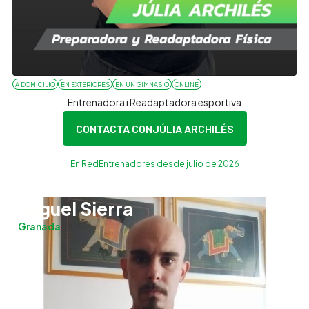
A DOMICILIO
EN EXTERIORES
EN UN GIMNASIO
ONLINE
Entrenadora i Readaptadora esportiva
CONTACTA CON
JÚLIA ARCHILÉS
En RedEntrenadores desde julio de 2026
Miguel Sierra
Granada