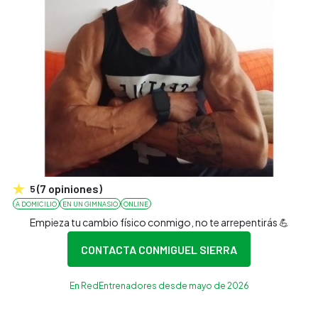
(
7
opiniones
)
5
A DOMICILIO
EN UN GIMNASIO
ONLINE
Empieza tu cambio físico conmigo, no te arrepentirás 💪
CONTACTA CON
MIGUEL SIERRA
En RedEntrenadores desde mayo de 2026