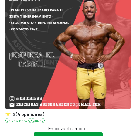
(
4
opiniones
)
5
EN UN GIMNASIO
ONLINE
Empieza el cambio!!