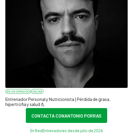
EN UN GIMNASIO
ONLINE
Entrenador Personal y Nutricionista | Pérdida de grasa,
hipertrofia y salud 💪
CONTACTA CON
ANTONIO PORRAS
En RedEntrenadores desde julio de 2026