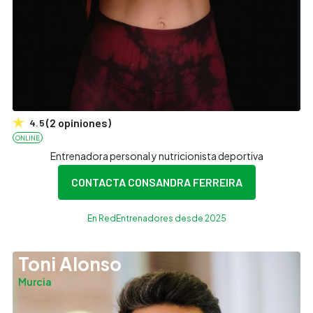
(
2
opiniones
)
4.5
ONLINE
Entrenadora personal y nutricionista deportiva
CONTACTA CON
SANDRA FERREIRA
En RedEntrenadores desde 2025
Toni Alonso
Murcia