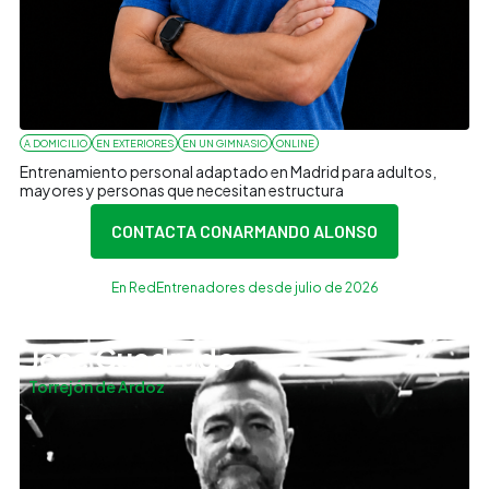
A DOMICILIO
EN EXTERIORES
EN UN GIMNASIO
ONLINE
Entrenamiento personal adaptado en Madrid para adultos,
mayores y personas que necesitan estructura
CONTACTA CON
ARMANDO ALONSO
En RedEntrenadores desde julio de 2026
José Cuadrado
Torrejón de Ardoz