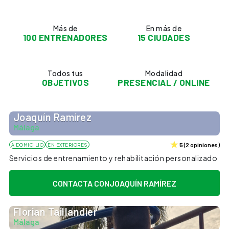
Más de
En más de
100 ENTRENADORES
15 CIUDADES
Todos tus
Modalidad
OBJETIVOS
PRESENCIAL / ONLINE
Joaquín Ramírez
Málaga
5
(
2
opiniones
)
A DOMICILIO
EN EXTERIORES
Servicios de entrenamiento y rehabilitación personalizado
CONTACTA CON
JOAQUÍN RAMÍREZ
Florian Taillandier
Málaga