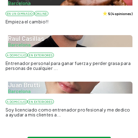
Barcelona
5
(
4
opiniones
)
EN UN GIMNASIO
ONLINE
Empieza el cambio!!
Raúl Casillas
Barcelona
A DOMICILIO
EN EXTERIORES
Entrenador personal para ganar fuerza y perder grasa para
personas de cualquier ...
Juan Brutti
Barcelona
A DOMICILIO
EN EXTERIORES
Soy licenciado como entrenador profesional y me dedico
a ayudar a mis clientes a...