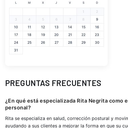
L
M
X
J
V
S
D
1
2
3
4
5
6
7
8
9
10
11
12
13
14
15
16
17
18
19
20
21
22
23
24
25
26
27
28
29
30
31
PREGUNTAS FRECUENTES
¿En qué está especializada Rita Negrita como 
personal?
Rita se especializa en salud, corrección postural y movi
ayudando a sus clientes a mejorar la forma en que su cu