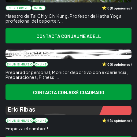
0
(
0
opiniones
)
EN EXTERIORES
ONLINE
Maestro de Tai Chi y Chi Kung, Profesor de Hatha Yoga,
profesional del deporte r...
CONTACTA CON
JAUME ADELL
José Cuadrado
0
(
0
opiniones
)
EN UN GIMNASIO
ONLINE
Preparador personal, Monitor deportivo con experiencia,
Preparaciones, Fitness, ...
CONTACTA CON
JOSÉ CUADRADO
Eric Ribas
5
(
4
opiniones
)
EN UN GIMNASIO
ONLINE
Empieza el cambio!!