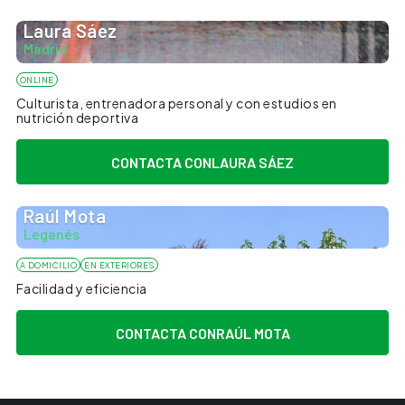
Laura Sáez
Madrid
ONLINE
Culturista, entrenadora personal y con estudios en
nutrición deportiva
CONTACTA CON
LAURA SÁEZ
Raúl Mota
Leganés
A DOMICILIO
EN EXTERIORES
Facilidad y eficiencia
CONTACTA CON
RAÚL MOTA